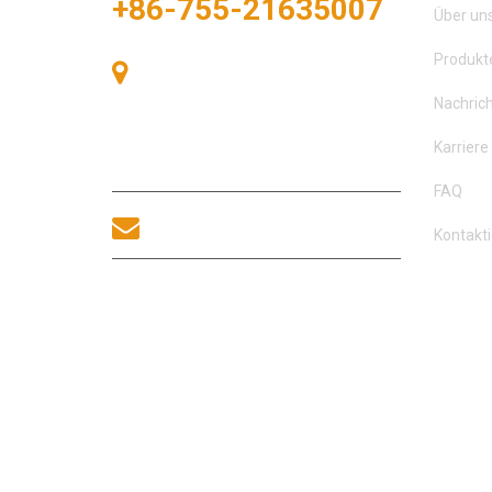
+86-755-21635007
Über un
Produkt
Raum 405, Gebäude A, Zhonggang-
Plaza, Ausstellungsbucht, Nr. 83,
Nachric
Zhanjing-Straße, Fuhai-
Unterbezirksbüro, Bao'an-Bezirk,
Karriere
Shenzhen, 518100, China.
FAQ
sales@morequip.com
Kontakti
KONTAKT UNS
COPYRIGHT © 2021 MOREL EQUIPMENTS CO., LIMITED