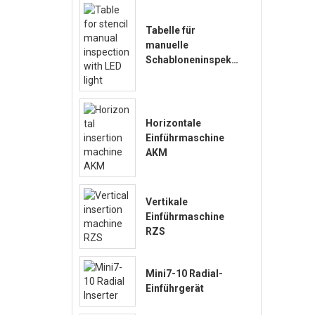
Tabelle für
manuelle
Schabloneninspekti
on mit LED-Licht
Horizontale
Einführmaschine
AKM
Vertikale
Einführmaschine
RZS
Mini7-10 Radial-
Einführgerät