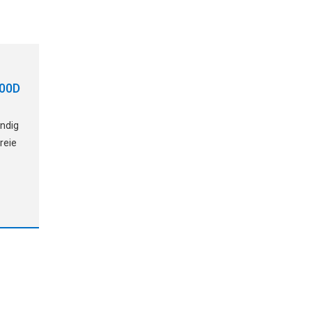
800D
ändig
reie
XP,
he
 zu
rtes
Luft