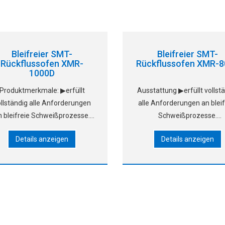
Bleifreier SMT-
Bleifreier SMT-
Rückflussofen XMR-
Rückflussofen XMR-
1000D
Produktmerkmale: ▶erfüllt
Ausstattung ▶erfüllt vollst
llständig alle Anforderungen
alle Anforderungen an bleif
n bleifreie Schweißprozesse.
Schweißprozesse.
Betriebssystem WindowsXP,
▶Betriebssystem Windows
Details anzeigen
Details anzeigen
englische und chinesische
englische und chinesisc
enutzeroberfläche, leicht zu
Benutzeroberfläche, leicht
ernende Bedienung; Standard-
erlernende Bedienung;
Luftofen, patentiertes
Standardluftofen, patentie
Heißluftsystem, usi
Heißluftsystem, das heiße 
verwendet