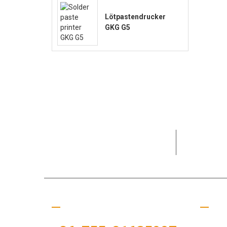
Lötpastendrucker
GKG G5
MOTEK war 
Bedürfnis
Rufen Sie uns an
Nütz