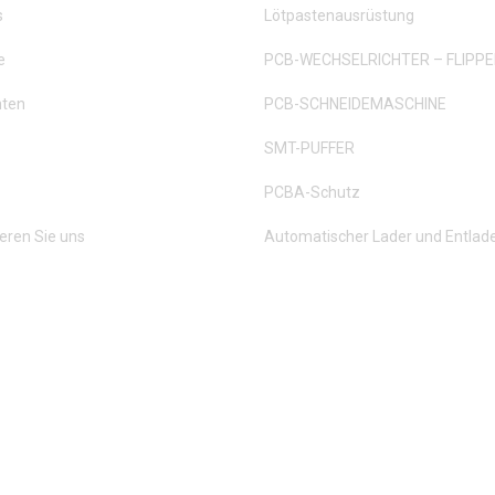
s
Lötpastenausrüstung
e
PCB-WECHSELRICHTER – FLIPP
hten
PCB-SCHNEIDEMASCHINE
SMT-PUFFER
PCBA-Schutz
eren Sie uns
Automatischer Lader und Entlad
. ALLE RECHTE VORBEHALTEN.