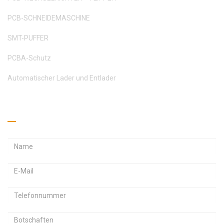
PCB-SCHNEIDEMASCHINE
SMT-PUFFER
PCBA-Schutz
Automatischer Lader und Entlader
Holen Sie sich ein Angebot ein
E
E
-
-
M
P
a
a
a
i
i
s
l
l
s
-
-
w
A
A
B
o
d
d