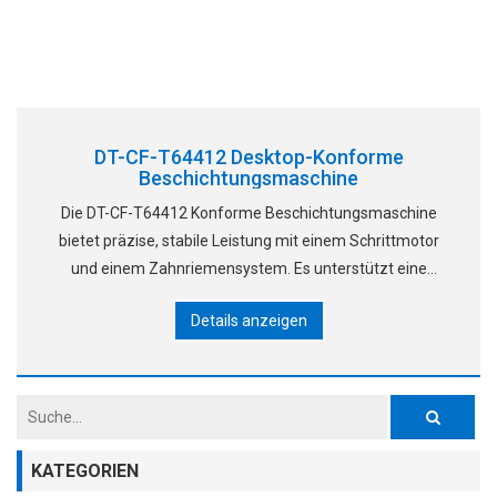
DT-CF-T64412 Desktop-Konforme
Beschichtungsmaschine
Die DT-CF-T64412 Konforme Beschichtungsmaschine
bietet präzise, stabile Leistung mit einem Schrittmotor
und einem Zahnriemensystem. Es unterstützt eine
Beschichtung von bis zu 345x275 mm, eine
Details anzeigen
Wiederholbarkeit von 0,02 mm und Geschwindigkeiten von
500 mm/s. Zu den Merkmalen gehören
KATEGORIEN