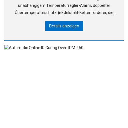
unabhängigem Temperaturregler-Alarm, doppelter
Übertemperaturschutz; ▶Edelstahl-Kettenförderer, die
effektive Breite beträgt 50–450 mm und die Breite kann
Details anzeigen
angepasst werden