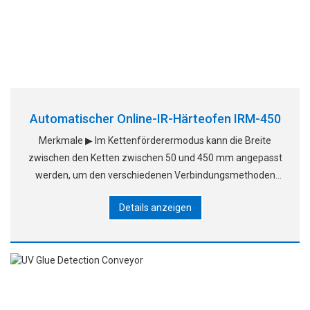
Automatischer Online-IR-Härteofen IRM-450
Merkmale ▶ Im Kettenförderermodus kann die Breite
zwischen den Ketten zwischen 50 und 450 mm angepasst
werden, um den verschiedenen Verbindungsmethoden
des Kunden gerecht zu werden; die Kette besteht aus
Details anzeigen
Edelstahl und einer langen Stiftkette. ▶Der Transport