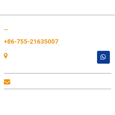
Rufen Sie uns an
+86-755-21635007
Raum 405, Gebäude A, Zhonggang-Plaza, Ausstellungsbucht,
Nr. 83, Zhanjing-Straße, Fuhai-Unterbezirksbüro, Bao'an-
Bezirk, Shenzhen, 518100, China.
sales@morequip.com
KONTAKT UNS
Nützliche Links