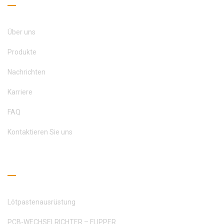
Über uns
Produkte
Nachrichten
Karriere
FAQ
Kontaktieren Sie uns
Leseleitfaden
Lötpastenausrüstung
PCB-WECHSELRICHTER – FLIPPER