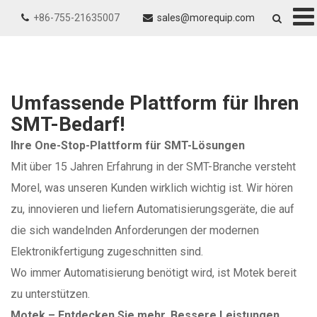
Safe Deal und
+86-755-21635007
sales@morequip.com
Zufriedenheitsgarantie
Mehr anzeigen
Wir haben große Namen bedient
mit nachgewiesenen Erfolgen
Umfassende Plattform für Ihren
SMT-Bedarf!
Ihre One-Stop-Plattform für SMT-Lösungen
Mit über 15 Jahren Erfahrung in der SMT-Branche versteht
Morel, was unseren Kunden wirklich wichtig ist. Wir hören
zu, innovieren und liefern Automatisierungsgeräte, die auf
die sich wandelnden Anforderungen der modernen
Elektronikfertigung zugeschnitten sind.
Wo immer Automatisierung benötigt wird, ist Motek bereit
zu unterstützen.
Motek – Entdecken Sie mehr. Bessere Leistungen