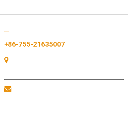
Rufen Sie uns an
+86-755-21635007
Raum 405, Gebäude A, Zhonggang-Plaza, Ausstellungsbucht,
Nr. 83, Zhanjing-Straße, Fuhai-Unterbezirksbüro, Bao'an-
Bezirk, Shenzhen, 518100, China.
sales@morequip.com
KONTAKT UNS
Nützliche Links