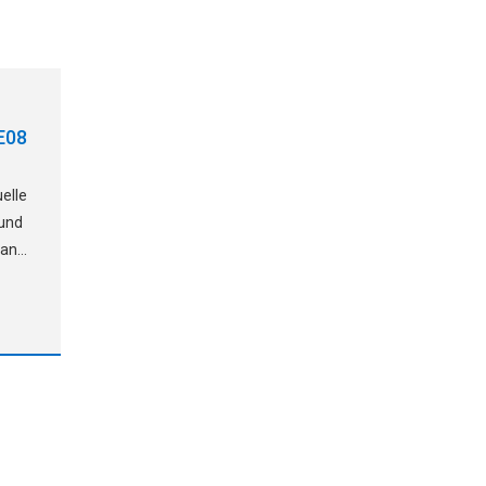
E08
elle
 und
band
as
ine
e
u
ante.