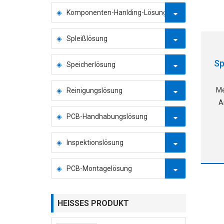
Komponenten-Hanlding-Lösung
Spleißlösung
Sp
Speicherlösung
Me
Reinigungslösung
A
PCB-Handhabungslösung
Sp
de
Inspektionslösung
K
PCB-Montagelösung
u
HEISSES PRODUKT