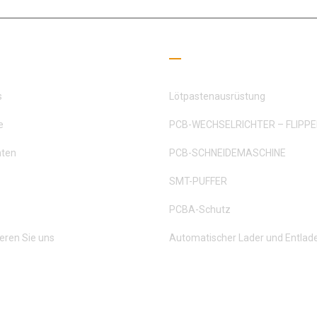
liche Links
Leseleitfaden
s
Lötpastenausrüstung
e
PCB-WECHSELRICHTER – FLIPP
hten
PCB-SCHNEIDEMASCHINE
SMT-PUFFER
PCBA-Schutz
eren Sie uns
Automatischer Lader und Entlad