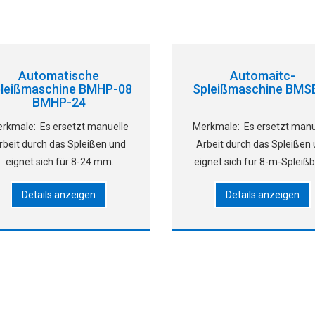
Automatische
Automaitc-
leißmaschine BMHP-08
Spleißmaschine BMS
BMHP-24
rkmale: Es ersetzt manuelle
Merkmale: Es ersetzt manu
rbeit durch das Spleißen und
Arbeit durch das Spleißen
eignet sich für 8-24 mm
eignet sich für 8-m-Spleiß
leißband er hat die Funktion
Die Schnittqualität und d
Details anzeigen
Details anzeigen
s Barcode-Vergleichs, erkennt
Durchlaufverhältnis sind e
leere Taschen der
Garantie und helfen, di
omponentenrollen, Schriftart
Produktionseffizienz z
nd Zeichendruckvergleich, S
verbessern Zur SMT-
Produktionslinie, der Linienk