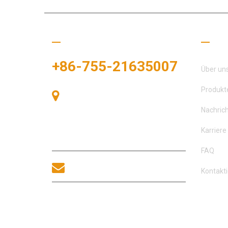
Rufen Sie uns an
Nütz
+86-755-21635007
Über un
Produkt
Raum 405, Gebäude A, Zhonggang-
Plaza, Ausstellungsbucht, Nr. 83,
Nachric
Zhanjing-Straße, Fuhai-
Unterbezirksbüro, Bao'an-Bezirk,
Karriere
Shenzhen, 518100, China.
FAQ
sales@morequip.com
Kontakti
KONTAKT UNS