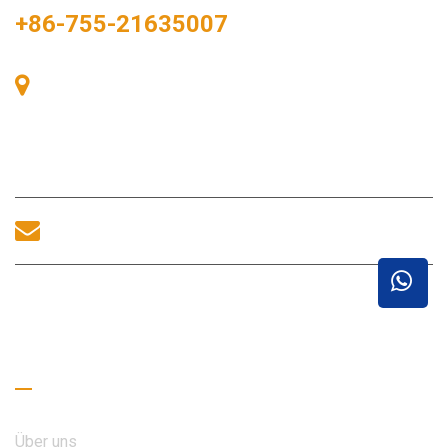
+86-755-21635007
Raum 405, Gebäude A, Zhonggang-Plaza,
Ausstellungsbucht, Nr. 83, Zhanjing-Straße, Fuhai-
Unterbezirksbüro, Bao'an-Bezirk, Shenzhen, 518100,
China.
sales@morequip.com
KONTAKT UNS
Nützliche Links
Über uns