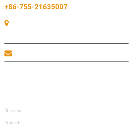
+86-755-21635007
Raum 405, Gebäude A, Zhonggang-Plaza, Ausstellungsbucht,
Nr. 83, Zhanjing-Straße, Fuhai-Unterbezirksbüro, Bao'an-
Bezirk, Shenzhen, 518100, China.
sales@morequip.com
KONTAKT UNS
Nützliche Links
Über uns
Produkte