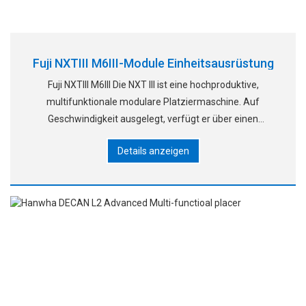
Fuji NXTIII M6III-Module Einheitsausrüstung
Fuji NXTIII M6III Die NXT III ist eine hochproduktive,
multifunktionale modulare Platziermaschine. Auf
Geschwindigkeit ausgelegt, verfügt er über einen
schnelleren XY-Roboter und Bandzuführungen sowie
Details anzeigen
einen neuen H24-Kopf, der 35.000 Chips pro Stunde
erreicht