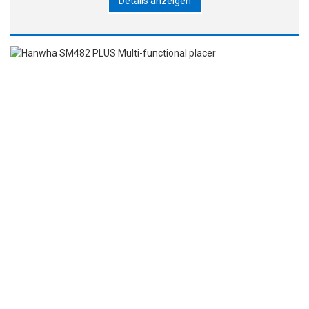
Details anzeigen
reduziert. ▶Durch den Einsatz dreidimensionaler
Beleuchtung