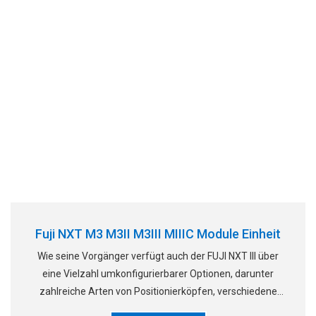
Fuji NXT M3 M3II M3III MIIIC Module Einheit
Wie seine Vorgänger verfügt auch der FUJI NXT III über
eine Vielzahl umkonfigurierbarer Optionen, darunter
zahlreiche Arten von Positionierköpfen, verschiedene
Arten von Behältern, Paletten und Gürtelzuführungen.