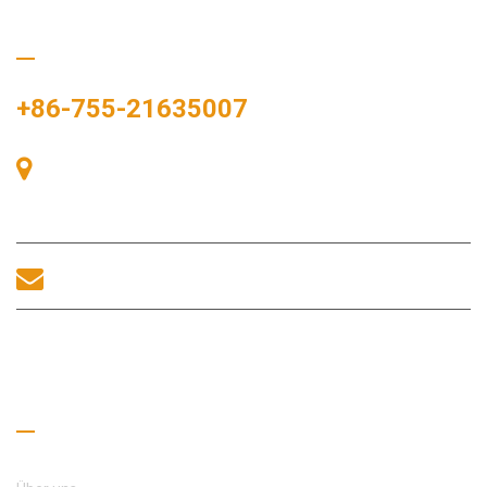
Rufen Sie uns an
+86-755-21635007
Raum 405, Gebäude A, Zhonggang-Plaza, Ausstellungsbucht,
Nr. 83, Zhanjing-Straße, Fuhai-Unterbezirksbüro, Bao'an-
Bezirk, Shenzhen, 518100, China.
sales@morequip.com
KONTAKT UNS
Nützliche Links