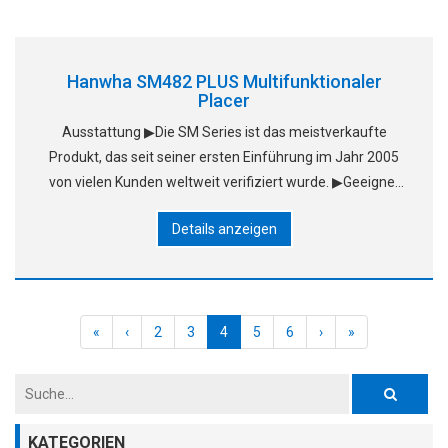
Hanwha SM482 PLUS Multifunktionaler
Placer
Ausstattung ▶Die SM Series ist das meistverkaufte
Produkt, das seit seiner ersten Einführung im Jahr 2005
von vielen Kunden weltweit verifiziert wurde. ▶Geeignet
für die hochpixelige visuelle Methode zur Montage von IC-
Details anzeigen
Komponenten mit hoher Präzision
«
‹
2
3
4
5
6
›
»
KATEGORIEN