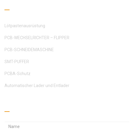
Leseleitfaden
Lötpastenausrüstung
PCB-WECHSELRICHTER – FLIPPER
PCB-SCHNEIDEMASCHINE
SMT-PUFFER
PCBA-Schutz
Automatischer Lader und Entlader
Holen Sie sich ein Angebot ein
E
E
-
-