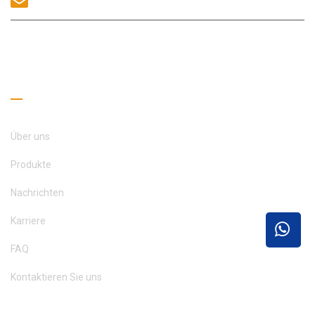
KONTAKT UNS
Nützliche Links
Über uns
Produkte
Nachrichten
Karriere
FAQ
Kontaktieren Sie uns