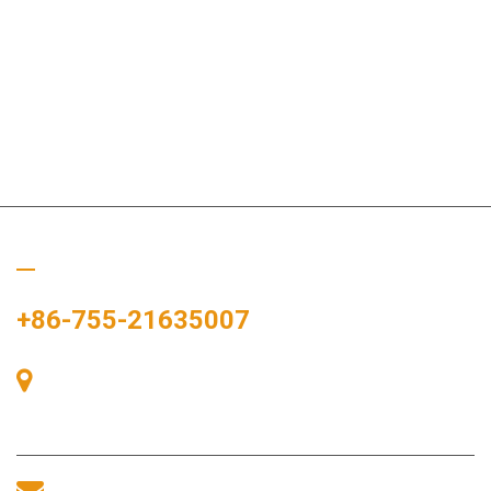
Rufen Sie uns an
+86-755-21635007
Raum 405, Gebäude A, Zhonggang-Plaza, Ausstellungsbucht,
Nr. 83, Zhanjing-Straße, Fuhai-Unterbezirksbüro, Bao'an-
Bezirk, Shenzhen, 518100, China.
sales@morequip.com