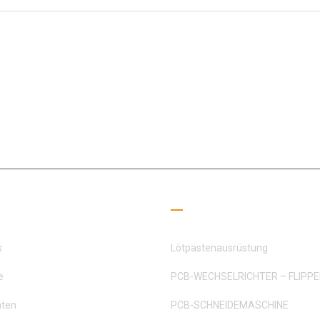
seit 15+ Jahren dem SMT-Bereich gewidmet und widmete sich der Erf
se von Kunden und Partnern
liche Links
Leseleitfaden
s
Lötpastenausrüstung
e
PCB-WECHSELRICHTER – FLIPP
hten
PCB-SCHNEIDEMASCHINE