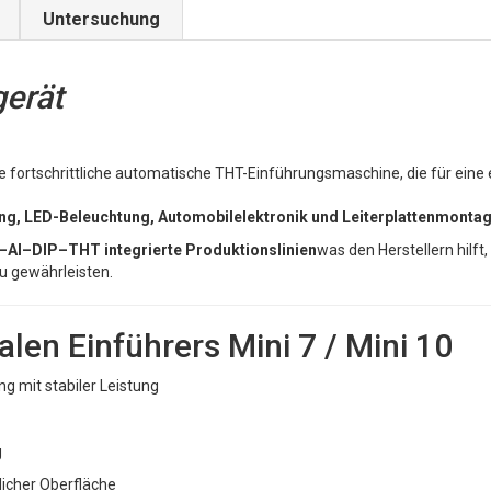
Untersuchung
gerät
eine fortschrittliche automatische THT-Einführungsmaschine, die für ein
g, LED-Beleuchtung, Automobilelektronik und Leiterplattenmontage
AI–DIP–THT integrierte Produktionslinien
was den Herstellern hilft,
u gewährleisten.
len Einführers Mini 7 / Mini 10
 mit stabiler Leistung
g
licher Oberfläche