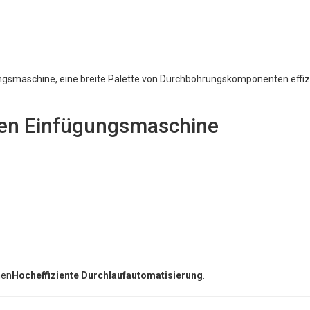
hrungsmaschine, eine breite Palette von Durchbohrungskomponenten effi
len Einfügungsmaschine
hen
Hocheffiziente Durchlaufautomatisierung
.