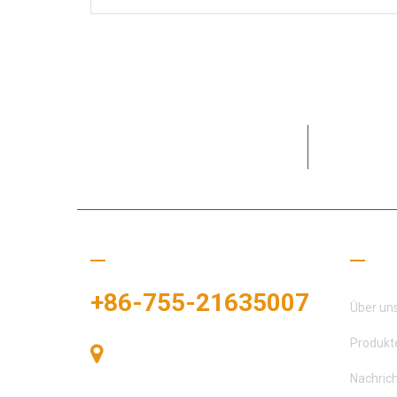
MOTEK war 
Bedürfnis
Rufen Sie uns an
Nütz
+86-755-21635007
Über un
Produkt
Raum 405, Gebäude A, Zhonggang-
Plaza, Ausstellungsbucht, Nr. 83,
Nachric
Zhanjing-Straße, Fuhai-