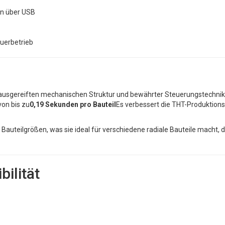
en über USB
uerbetrieb
ner ausgereiften mechanischen Struktur und bewährter Steuerungstechnik
von bis zu
0,19 Sekunden pro Bauteil
Es verbessert die THT-Produktionse
uteilgrößen, was sie ideal für verschiedene radiale Bauteile macht, di
ilität