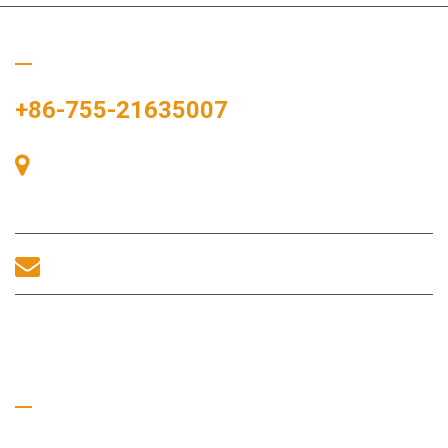
Rufen Sie uns an
+86-755-21635007
Raum 405, Gebäude A, Zhonggang-Plaza, Ausstellungsbucht,
Nr. 83, Zhanjing-Straße, Fuhai-Unterbezirksbüro, Bao'an-
Bezirk, Shenzhen, 518100, China.
sales@morequip.com
KONTAKT UNS
Nützliche Links