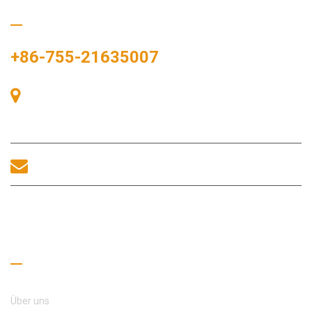
Rufen Sie uns an
+86-755-21635007
Raum 405, Gebäude A, Zhonggang-Plaza, Ausstellungsbucht,
Nr. 83, Zhanjing-Straße, Fuhai-Unterbezirksbüro, Bao'an-
Bezirk, Shenzhen, 518100, China.
sales@morequip.com
KONTAKT UNS
Nützliche Links
Über uns