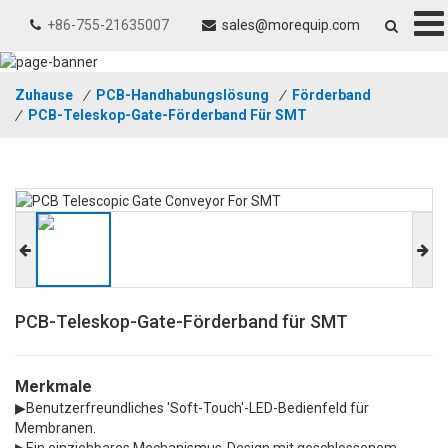
+86-755-21635007
sales@morequip.com
Zuhause
/
PCB-Handhabungslösung
/
Förderband
/
PCB-Teleskop-Gate-Förderband Für SMT
PCB-Teleskop-Gate-Förderband für SMT
Merkmale
▶Benutzerfreundliches 'Soft-Touch'-LED-Bedienfeld für
Membranen.
▶Ein einziehbares Mechanismus-Design mit geschlossenem