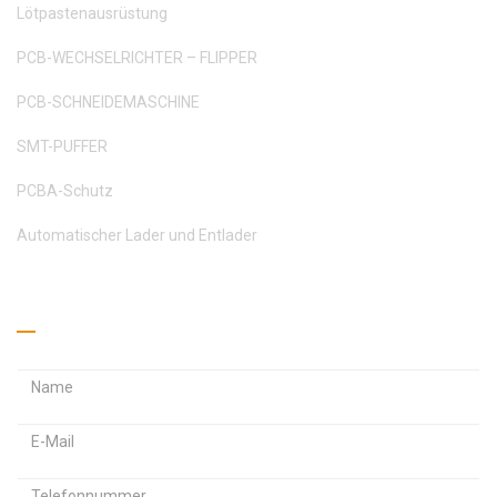
Lötpastenausrüstung
PCB-WECHSELRICHTER – FLIPPER
PCB-SCHNEIDEMASCHINE
SMT-PUFFER
PCBA-Schutz
Automatischer Lader und Entlader
Holen Sie sich ein Angebot ein
E
E
-
-
M
P
a
a
a
i
i
s
l
l