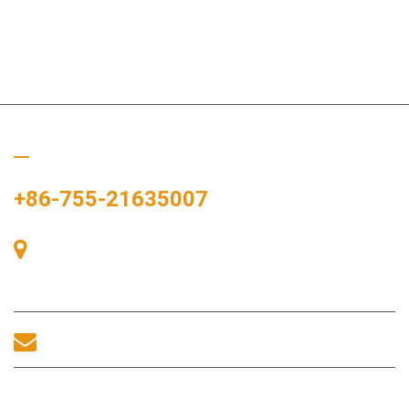
Rufen Sie uns an
+86-755-21635007
Raum 405, Gebäude A, Zhonggang-Plaza, Ausstellungsbucht,
Nr. 83, Zhanjing-Straße, Fuhai-Unterbezirksbüro, Bao'an-
Bezirk, Shenzhen, 518100, China.
sales@morequip.com
KONTAKT UNS