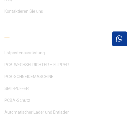
Kontaktieren Sie uns
Leseleitfaden
Lötpastenausrüstung
PCB-WECHSELRICHTER – FLIPPER
PCB-SCHNEIDEMASCHINE
SMT-PUFFER
PCBA-Schutz
Automatischer Lader und Entlader
Holen Sie sich ein Angebot ein