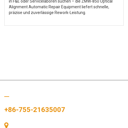
in F&E oder Servicelaboren suchen – die ZMW-850 Optical
Alignment Automatic Repair Equipment liefert schnelle,
präzise und zuverlässige Rework-Leistung.
Rufen Sie uns an
+86-755-21635007
Raum 405, Gebäude A, Zhonggang-Plaza, Ausstellungsbucht,