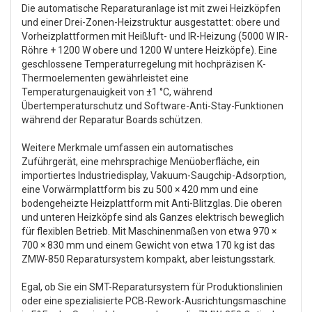
Die automatische Reparaturanlage ist mit zwei Heizköpfen
und einer Drei-Zonen-Heizstruktur ausgestattet: obere und
Vorheizplattformen mit Heißluft- und IR-Heizung (5000 W IR-
Röhre + 1200 W obere und 1200 W untere Heizköpfe). Eine
geschlossene Temperaturregelung mit hochpräzisen K-
Thermoelementen gewährleistet eine
Temperaturgenauigkeit von ±1 °C, während
Übertemperaturschutz und Software-Anti-Stay-Funktionen
während der Reparatur Boards schützen.
Weitere Merkmale umfassen ein automatisches
Zuführgerät, eine mehrsprachige Menüoberfläche, ein
importiertes Industriedisplay, Vakuum-Saugchip-Adsorption,
eine Vorwärmplattform bis zu 500 × 420 mm und eine
bodengeheizte Heizplattform mit Anti-Blitzglas. Die oberen
und unteren Heizköpfe sind als Ganzes elektrisch beweglich
für flexiblen Betrieb. Mit Maschinenmaßen von etwa 970 ×
700 × 830 mm und einem Gewicht von etwa 170 kg ist das
ZMW-850 Reparatursystem kompakt, aber leistungsstark.
Egal, ob Sie ein SMT-Reparatursystem für Produktionslinien
oder eine spezialisierte PCB-Rework-Ausrichtungsmaschine